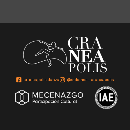
craneapolis danza
@dulcinea_craneapolis