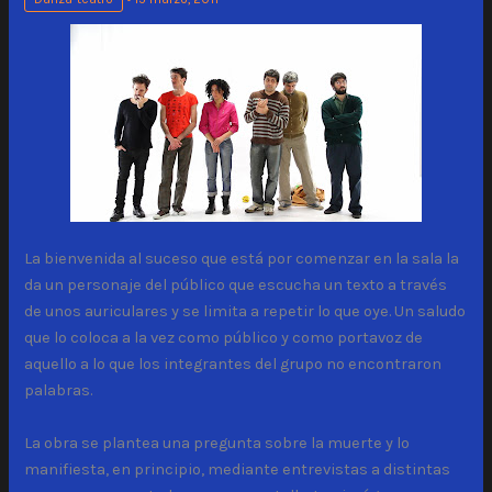
La bienvenida al suceso que está por comenzar en la sala la
da un personaje del público que escucha un texto a través
de unos auriculares y se limita a repetir lo que oye. Un saludo
que lo coloca a la vez como público y como portavoz de
aquello a lo que los integrantes del grupo no encontraron
palabras.
La obra se plantea una pregunta sobre la muerte y lo
manifiesta, en principio, mediante entrevistas a distintas