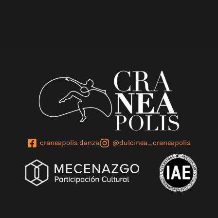
craneapolis danza
@dulcinea_craneapolis