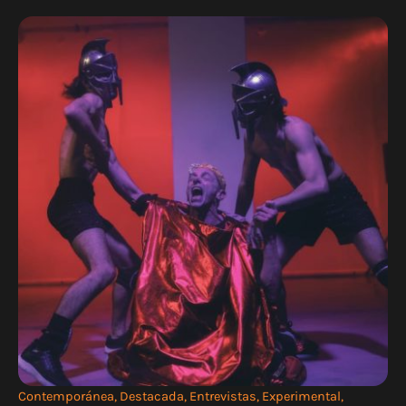
Contemporánea
,
Destacada
,
Entrevistas
,
Experimental
,