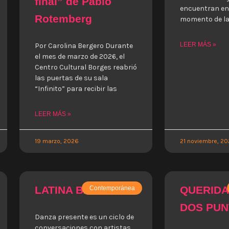
final” de Pablo
encuentran en 
Rotemberg
momento de la 
LEER MÁS »
Por Carolina Bergero Durante
el mes de marzo de 2026, el
Centro Cultural Borges reabrió
las puertas de su sala
“Infinito” para recibir las
LEER MÁS »
19 marzo, 2026
21 noviembre, 2
LATINA BAUSCH
QUERIDA
Contemporánea
DOS PU
Danza presente es un ciclo de
conversaciones con artistas