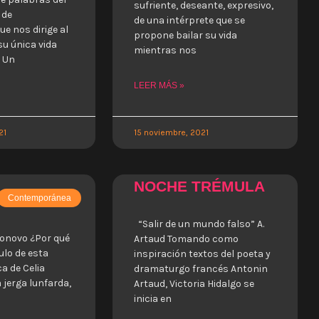
sufriente, deseante, expresivo,
 de
de una intérprete que se
ue nos dirige al
propone bailar su vida
u única vida
mientras nos
. Un
LEER MÁS »
21
15 noviembre, 2021
NOCHE TRÉMULA
Contemporánea
“Salir de un mundo falso” A.
ronovo ¿Por qué
Artaud Tomando como
ulo de esta
inspiración textos del poeta y
a de Celia
dramaturgo francés Antonin
 jerga lunfarda,
Artaud, Victoria Hidalgo se
inicia en