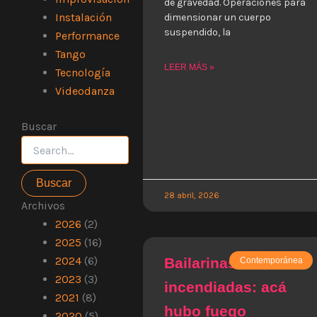
de gravedad. Operaciones para
Instalación
dimensionar un cuerpo
suspendido, la
Performance
Tango
LEER MÁS »
Tecnología
Videodanza
Buscar
Buscar
por:
28 abril, 2026
Archivos
2026
(2)
2025
(16)
2024
(6)
Bailarinas
Contemporánea
2023
(3)
incendiadas: acá
2021
(8)
hubo fuego
2020
(5)