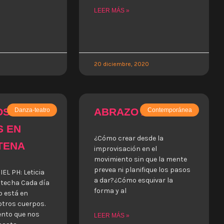
LEER MÁS »
20 diciembre, 2020
OS
ABRAZO AL TIGRE
Danza-teatro
Contemporánea
S EN
¿Cómo crear desde la
TENA
improvisación en el
movimiento sin que la mente
prevea ni planifique los pasos
EL PH: Leticia
a dar?¿Cómo esquivar la
techa Cada día
forma y al
o está en
otros cuerpos.
nto que nos
LEER MÁS »