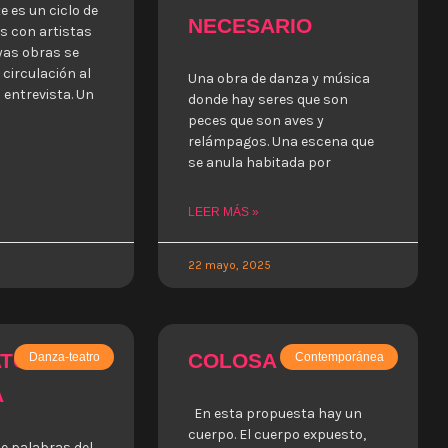
 es un ciclo de
NECESARIO
s con artistas
yas obras se
circulación al
Una obra de danza y música
entrevista. Un
donde hay seres que son
peces que son aves y
relámpagos. Una escena que
se anula habitada por
LEER MÁS »
22 mayo, 2025
ATOS Y
COLOSA
Danza-teatro
Contemporánea
A
En esta propuesta hay un
cuerpo. El cuerpo expuesto,
de palabras del