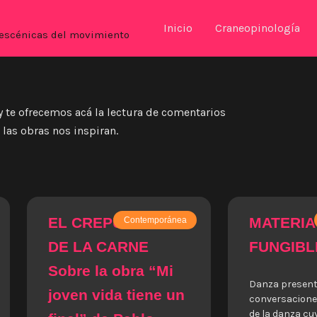
Inicio
Craneopinología
es escénicas del movimiento
y te ofrecemos acá la lectura de comentarios
 las obras nos inspiran.
Page
Page
Page
Page
EL CREPÚSCULO
MATERIA
Contemporánea
DE LA CARNE
FUNGIBL
Sobre la obra “Mi
Danza presente
joven vida tiene un
conversacione
de la danza cu