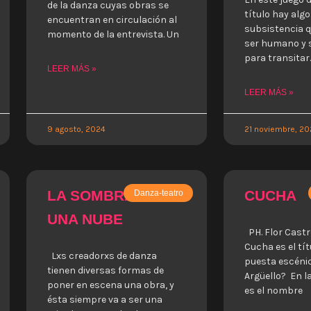
de la danza cuyas obras se
título hay algo
encuentran en circulación al
subsistencia q
momento de la entrevista. Un
ser humano y s
para transitar
LEER MÁS »
LEER MÁS »
9 agosto, 2024
21 noviembre, 20
LA SOMBRA DE
CUCHA
Danza-teatro
UNA NUBE
PH. Flor Cast
Cucha es el tít
Lxs creadorxs de danza
puesta escénic
tienen diversas formas de
Argüello? En la
poner en escena una obra, y
es el nombre
ésta siempre va a ser una