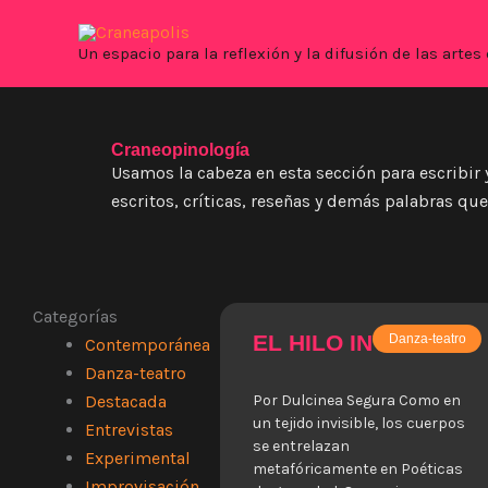
Ir
al
Un espacio para la reflexión y la difusión de las art
contenido
Craneopinología
Usamos la cabeza en esta sección para escribir 
escritos, críticas, reseñas y demás palabras que
Categorías
EL HILO INVISIBLE
Danza-teatro
Contemporánea
Danza-teatro
Destacada
Por Dulcinea Segura Como en
un tejido invisible, los cuerpos
Entrevistas
se entrelazan
Experimental
metafóricamente en Poéticas
Improvisación