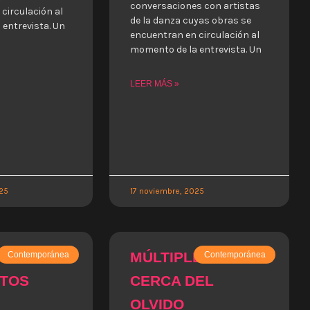
conversaciones con artistas
circulación al
de la danza cuyas obras se
entrevista. Un
encuentran en circulación al
momento de la entrevista. Un
LEER MÁS »
025
17 noviembre, 2025
 DANZA.
MÚLTIPLE Y
Contemporánea
Contemporánea
NTOS
CERCA DEL
OLVIDO