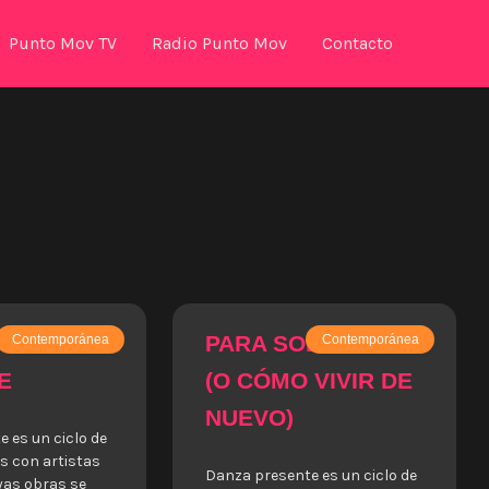
Punto Mov TV
Radio Punto Mov
Contacto
PARA SOBREVIVIR
Contemporánea
Contemporánea
E
(O CÓMO VIVIR DE
NUEVO)
 es un ciclo de
s con artistas
Danza presente es un ciclo de
yas obras se