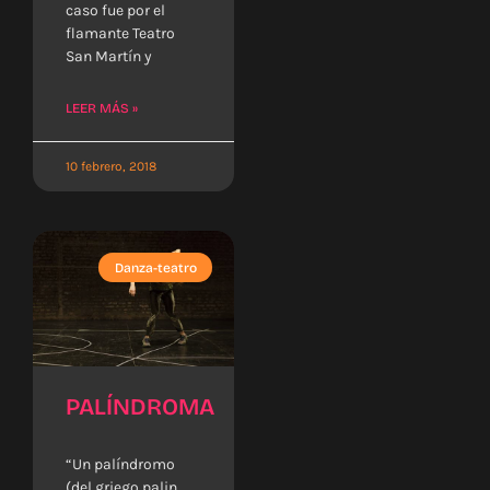
caso fue por el
flamante Teatro
San Martín y
LEER MÁS »
10 febrero, 2018
Danza-teatro
PALÍNDROMA
“Un palíndromo
(del griego palin