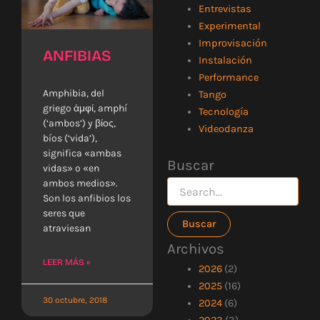
Entrevistas
Experimental
Improvisación
ANFIBIAS
Instalación
Performance
Amphibia, del
Tango
griego ἀμφί, amphí
Tecnología
(‘ambos’) y βίος,
Videodanza
bíos (‘vida’),
significa «ambas
Buscar
Buscar
vidas» o «en
por:
ambos medios».
Son los anfibios los
seres que
atraviesan
Archivos
LEER MÁS »
2026
(2)
2025
(16)
30 octubre, 2018
2024
(6)