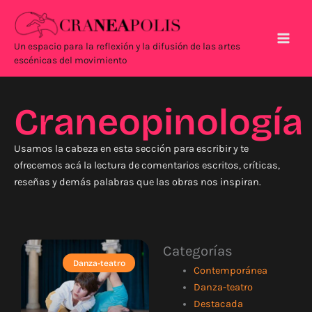
Ir
Main
al
Men
contenido
Un espacio para la reflexión y la difusión de las artes
escénicas del movimiento
Craneopinología
Usamos la cabeza en esta sección para escribir y te
ofrecemos acá la lectura de comentarios escritos, críticas,
reseñas y demás palabras que las obras nos inspiran.
Categorías
Danza-teatro
Contemporánea
Danza-teatro
Destacada