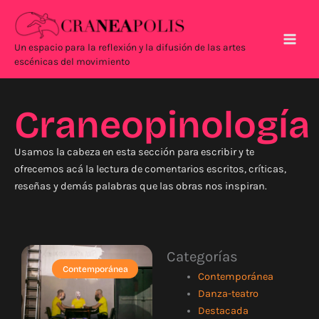
Ir
Main
al
Men
contenido
Un espacio para la reflexión y la difusión de las artes
escénicas del movimiento
Craneopinología
Usamos la cabeza en esta sección para escribir y te
ofrecemos acá la lectura de comentarios escritos, críticas,
reseñas y demás palabras que las obras nos inspiran.
Categorías
Contemporánea
Contemporánea
Danza-teatro
Destacada