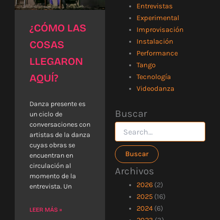
Entrevistas
Experimental
¿CÓMO LAS
Improvisación
Instalación
COSAS
Performance
LLEGARON
Tango
AQUÍ?
Tecnología
Videodanza
Danza presente es
Buscar
Buscar
un ciclo de
por:
conversaciones con
artistas de la danza
cuyas obras se
encuentran en
circulación al
Archivos
momento de la
2026
(2)
entrevista. Un
2025
(16)
2024
(6)
LEER MÁS »