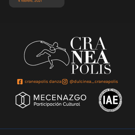
4 febrero, 2021
craneapolis danza
@dulcinea_craneapolis