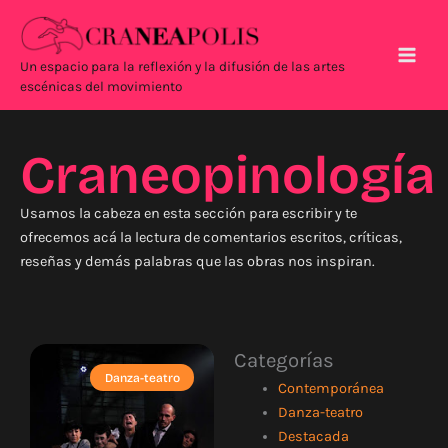
Ir
Main
al
Men
contenido
Un espacio para la reflexión y la difusión de las artes
escénicas del movimiento
Craneopinología
Usamos la cabeza en esta sección para escribir y te
ofrecemos acá la lectura de comentarios escritos, críticas,
reseñas y demás palabras que las obras nos inspiran.
Categorías
Danza-teatro
Contemporánea
Danza-teatro
Destacada