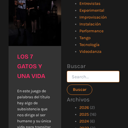
Entrevistas
Experimental
Improvisación
Instalación
Performance
Tango
Tecnología
Videodanza
LOS 7
Buscar
GATOS Y
Buscar
por:
UNA VIDA
En este juego de
palabras del título
Archivos
hay algo de
2026
(2)
subsistencia que
2025
(16)
nos dirige al ser
humano y su única
2024
(6)
vida para transitar.