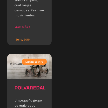
suelo y en pose,
cual majas
desnudas. Realizan
movimientos
LEER MÁS »
1 julio, 2019
Danza-teatro
POLVAREDAL
Un pequeño grupo
de mujeres con