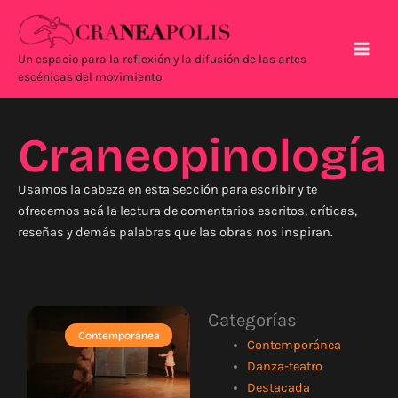
Ir
Main
al
Men
contenido
Un espacio para la reflexión y la difusión de las artes
escénicas del movimiento
Craneopinología
Usamos la cabeza en esta sección para escribir y te
ofrecemos acá la lectura de comentarios escritos, críticas,
reseñas y demás palabras que las obras nos inspiran.
Categorías
Contemporánea
Contemporánea
Danza-teatro
Destacada