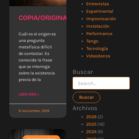
Entrevistas
Experimental
COPIA/ORIGINAL
Improvisación
Instalación
Performance
Cuál es el origen es
una pregunta
Tango
metafísica difícil
Tecnología
de contestar. Es
Videodanza
conocida la frase
que se interroga
Buscar
Buscar
sobre la existencia
por:
previa de la
LEER MÁS »
Archivos
9 noviembre, 2019
2026
(2)
2025
(16)
2024
(6)