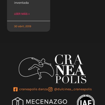
inventada
LEER MÁS »
30 abril, 2019
craneapolis danza
@dulcinea_craneapolis