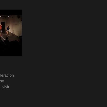
neración
rse
 vivir