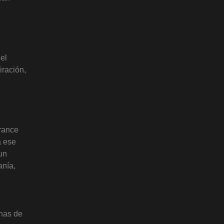
el
iración,
trance
a ese
un
anía,
anas de