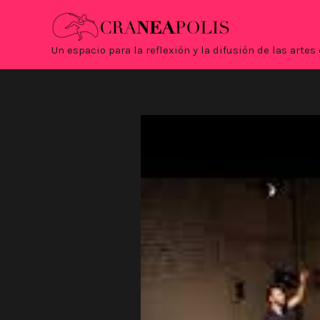
Ir
al
contenido
Un espacio para la reflexión y la difusión de las art