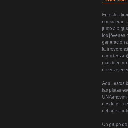
En estos ti
considerar c
junto a algu
los jóvenes 
generación
m
la irreverenc
caracterizan)
más bien no 
de envejece
Aquí, estos 
las pistas e
UNA/movimien
desde el cuer
del arte con
Un grupo de 