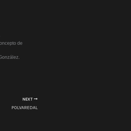
o
oncepto de
 González.
NEXT
POLVAREDAL