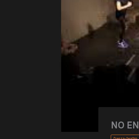
NO E
Danza-teatro