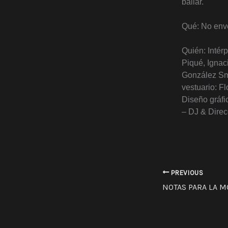
bailar.
Qué: No env
Quién: Intér
Piqué, Ignac
González Smi
vestuario: F
Diseño gráfi
– DJ & Direc
PREVIOUS
NOTAS PARA LA 