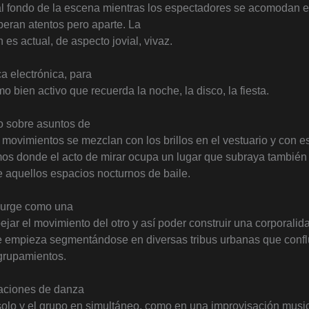
 fondo de la escena mientras los espectadores se acomodan e
eran atentos pero aparte. La
es actual, de aspecto jovial, vivaz.
 electrónica, para
tmo bien activo que recuerda la noche, la disco, la fiesta.
o sobre asuntos de
s movimientos se mezclan con los brillos en el vestuario y con e
os donde el acto de mirar ocupa un lugar que subraya también 
 aquellos espacios nocturnos de baile.
surge como una
ejar el movimiento del otro y así poder construir una corporalid
e empieza segmentándose en diversas tribus urbanas que conf
agrupamientos.
uaciones de danza
solo y el grupo en simultáneo, como en una improvisación music