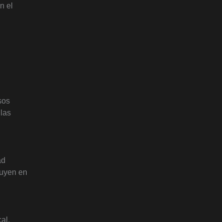
n el
sos
las
ad
luyen en
al.