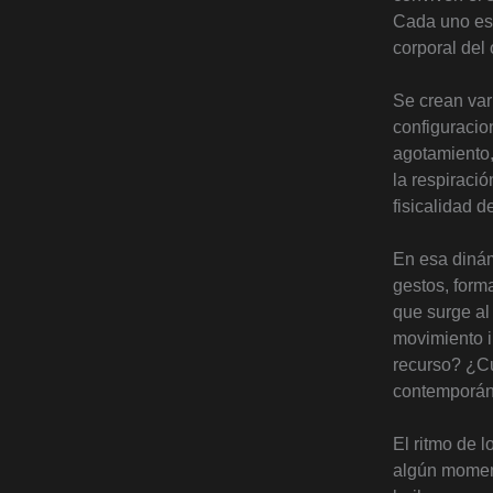
Cada uno es 
corporal del 
Se crean va
configuracio
agotamiento,
la respiració
fisicalidad d
En esa dinám
gestos, form
que surge al
movimiento i
recurso? ¿C
contemporán
El ritmo de 
algún moment