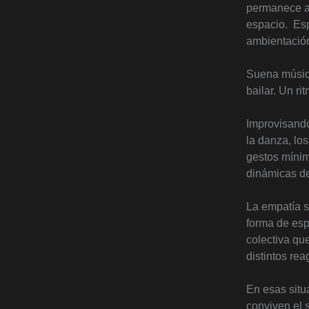
permanece al
espacio.
Esp
ambientación 
Suena música
bailar. Un ri
Improvisand
la danza, lo
gestos mínim
dinámicas de
La empatía 
forma de esp
colectiva qu
distintos re
En esas sit
conviven el 