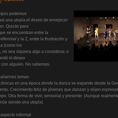
empos podemos
asi una utopía el deseo de envejecer
ien. Quizás para
que se encuentran entre la
illennial
y la Z, entre la frustración y
ia (como los
, no sea siquiera algo a considerar, o
esté el deseo
r con alguien. No sabemos.
bailarines toman
scénicas en una época donde la danza se expande desde la Ge
to. Crecimiento feliz de jóvenes que danzan y elijen expresa
po. Otra forma de vivir, sensorial y presente. (Aunque realmente
tinúe siendo una utopía)
aspecto informal