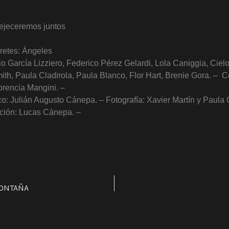
ejeceremos juntos
pretes: Ángeles
io García Lizziero, Federico Pérez Gelardi, Lola Caniggia, Ciel
th, Paula Cladirola, Paula Blanco, Flor Hart, Brenie Gora. –
C
lorencia Mangini. –
co: Julián Augusto Cánepa. – Fotografía: Xavier Martín y Paula
ción: Lucas Cánepa. –
MONTAÑA