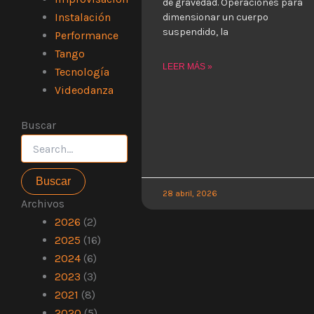
de gravedad. Operaciones para
Instalación
dimensionar un cuerpo
suspendido, la
Performance
Tango
LEER MÁS »
Tecnología
Videodanza
Buscar
Buscar
por:
28 abril, 2026
Archivos
2026
(2)
2025
(16)
2024
(6)
2023
(3)
2021
(8)
2020
(5)