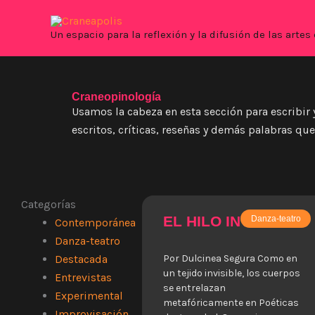
Ir
al
Un espacio para la reflexión y la difusión de las art
contenido
Craneopinología
Usamos la cabeza en esta sección para escribir 
escritos, críticas, reseñas y demás palabras que
Categorías
EL HILO INVISIBLE
Danza-teatro
Contemporánea
Danza-teatro
Destacada
Por Dulcinea Segura Como en
un tejido invisible, los cuerpos
Entrevistas
se entrelazan
Experimental
metafóricamente en Poéticas
Improvisación