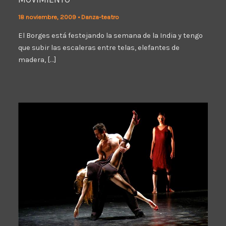
18 noviembre, 2009
•
Danza-teatro
El Borges está festejando la semana de la India y tengo
que subir las escaleras entre telas, elefantes de
madera, […]