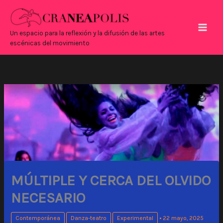
Ir
Main
al
Men
contenido
Un espacio para la reflexión y la difusión de las artes
escénicas del movimiento
MÚLTIPLE Y CERCA DEL OLVIDO
NECESARIO
Contemporánea
Danza-teatro
Experimental
•
22 mayo, 2025