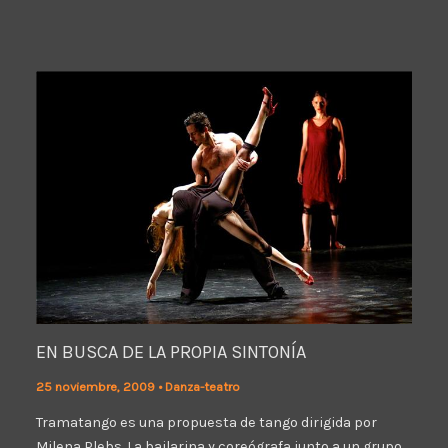
EN BUSCA DE LA PROPIA SINTONÍA
25 noviembre, 2009
•
Danza-teatro
Tramatango es una propuesta de tango dirigida por
Milena Plebs. La bailarina y coreógrafa junto a un grupo