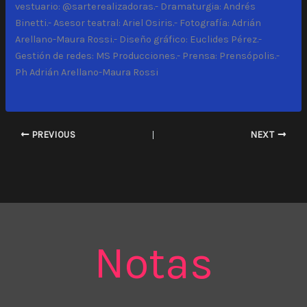
vestuario: @sarterealizadoras.- Dramaturgia: Andrés
Binetti.- Asesor teatral: Ariel Osiris.- Fotografía: Adrián
Arellano-Maura Rossi.- Diseño gráfico: Euclides Pérez.-
Gestión de redes: MS Producciones.- Prensa: Prensópolis.-
Ph Adrián Arellano-Maura Rossi
PREVIOUS
NEXT
Notas