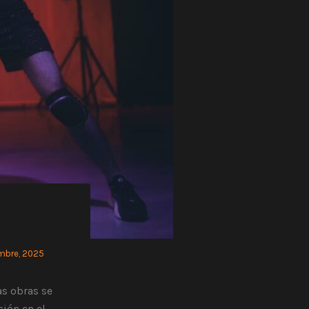
embre, 2025
as obras se
sión en el