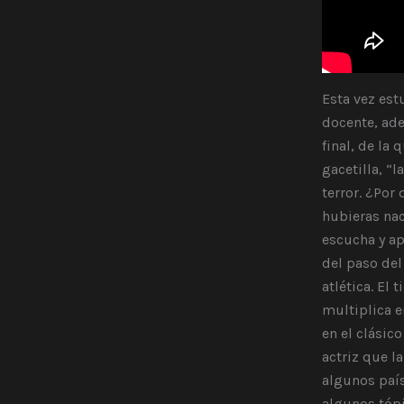
Esta vez est
docente, ade
final, de la
gacetilla, “
terror. ¿Por
hubieras nac
escucha y a
del paso del
atlética. El
multiplica 
en el clásico
actriz que l
algunos país
algunos tópi