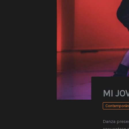
MI JO
Contemporán
Danza presen
encuentran e