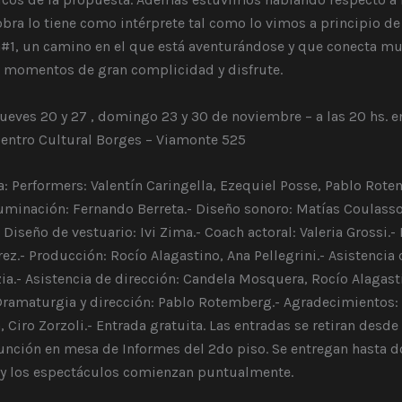
obra lo tiene como intérprete tal como lo vimos a principio de
#1, un camino en el que está aventurándose y que conecta mu
n momentos de gran complicidad y disfrute.
ueves 20 y 27 , domingo 23 y 30 de noviembre – a las 20 hs. 
Centro Cultural Borges – Viamonte 525
a: Performers: Valentín Caringella, Ezequiel Posse, Pablo Rote
uminación: Fernando Berreta.- Diseño sonoro: Matías Coulasso
Diseño de vestuario: Ivi Zima.- Coach actoral: Valeria Grossi.- 
rez.- Producción: Rocío Alagastino, Ana Pellegrini.- Asistencia 
zia.- Asistencia de dirección: Candela Mosquera, Rocío Alagast
 Dramaturgia y dirección: Pablo Rotemberg.- Agradecimientos:
a, Ciro Zorzoli.- Entrada gratuita. Las entradas se retiran desd
función en mesa de Informes del 2do piso. Se entregan hasta d
 y los espectáculos comienzan puntualmente.