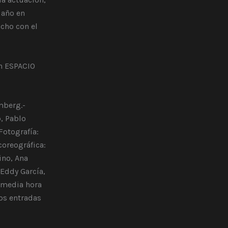
 año en
cho con el
en ESPACIO
mberg.-
, Pablo
Fotografía:
coreográfica:
ino, Ana
 Eddy García,
e media hora
os entradas