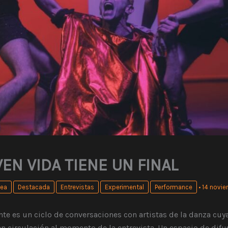
VEN VIDA TIENE UN FINAL
ea
Destacada
Entrevistas
Experimental
Performance
•
14 novi
te es un ciclo de conversaciones con artistas de la danza cuy
n circulación al momento de la entrevista. Un espacio de difu