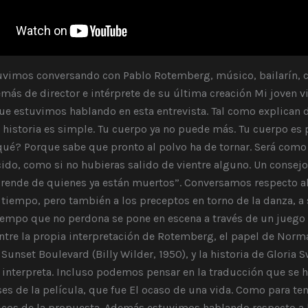
uvimos conversando con Pablo Rotemberg, músico, bailarín, c
más de director e intérprete de su última creación Mi joven v
 que estuvimos hablando en esta entrevista. Tal como explican 
la historia es simple. Tu cuerpo ya no puede más. Tu cuerpo es 
 qué? Porque sabe que pronto al polvo ha de tornar. Será como
ido, como si no hubieras salido de vientre alguno. Un consejo
prende de quienes ya están muertos”. Conversamos respecto a
 tiempo, pero también a los preceptos en torno de la danza, a
 tiempo que no perdona se pone en escena a través de un juego
entre la propia interpretación de Rotemberg, el papel de No
 Sunset Boulevard (Billy Wilder, 1950), y la historia de Gloria 
a interpreta. Incluso podemos pensar en la traducción que se h
es de la película, que fue El ocaso de una vida. Como para ten
cos de la propuesta. Además estuvimos hablando respecto a l