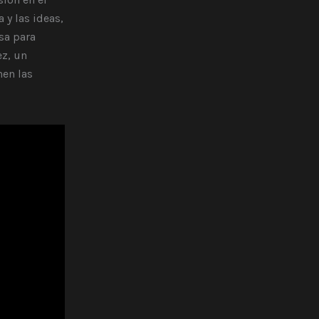
 y las ideas,
sa para
ez, un
nen las