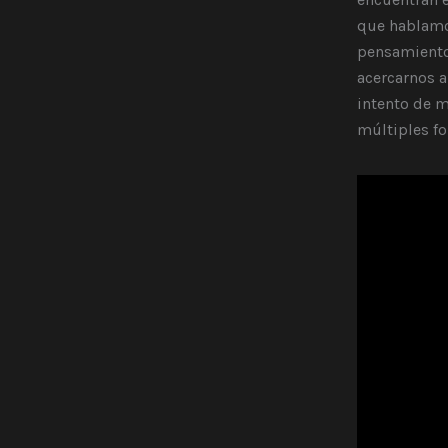
que hablamos
pensamiento
acercarnos a
intento de m
múltiples fo