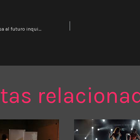
Del futuro promesa al futuro inquietante
tas relaciona