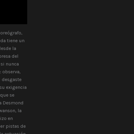
oreógrafo,
ida tiene un
desde la
presa del
 si nunca
: observa,
l desgaste
 su exigencia
 que se
rma Desmond
Swanson, la
izo en
er pistas de
a actuación,