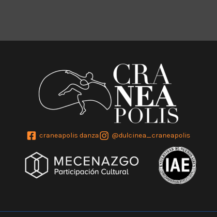
craneapolis danza
@dulcinea_craneapolis