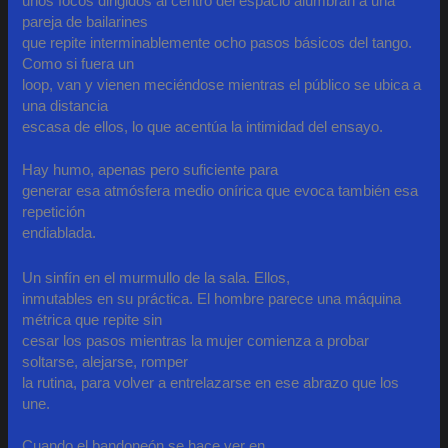
unos focos dirigidos al centro del espacio alumbran a una
pareja de bailarines
que repite interminablemente ocho pasos básicos del tango.
Como si fuera un
loop, van y vienen meciéndose mientras el público se ubica a
una distancia
escasa de ellos, lo que acentúa la intimidad del ensayo.
Hay humo, apenas pero suficiente para
generar esa atmósfera medio onírica que evoca también esa
repetición
endiablada.
Un sinfín en el murmullo de la sala. Ellos,
inmutables en su práctica. El hombre parece una máquina
métrica que repite sin
cesar los pasos mientras la mujer comienza a probar
soltarse, alejarse, romper
la rutina, para volver a entrelazarse en ese abrazo que los
une.
Cuando el bandoneón se hace ver en