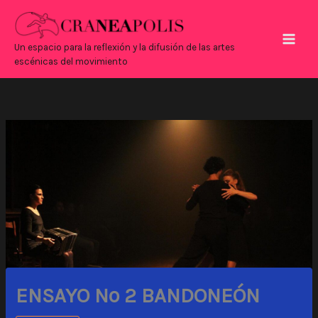
Ir
Main
al
Men
contenido
Un espacio para la reflexión y la difusión de las artes
escénicas del movimiento
ENSAYO Nº 2 BANDONEÓN