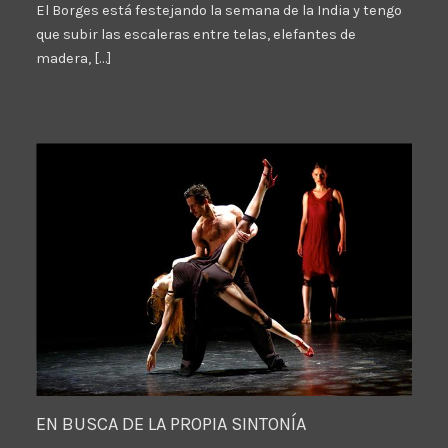
El Borges está festejando la semana de la India y tengo
que subir las escaleras entre telas, elefantes de
madera, […]
EN BUSCA DE LA PROPIA SINTONÍA