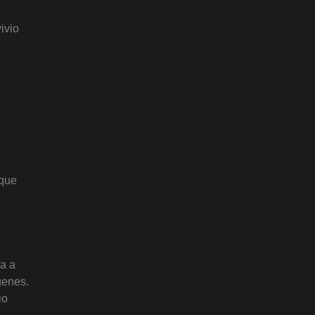
ivio
 que
ia a
genes.
io