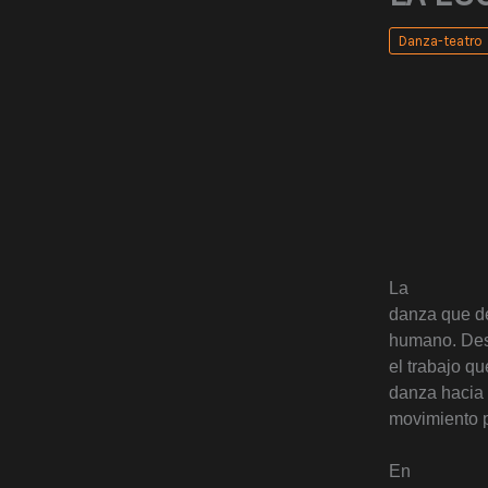
Danza-teatro
La
danza que de
humano. Desd
el trabajo qu
danza hacia 
movimiento po
En