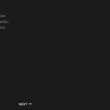
tías
ento.-
ión
NEXT