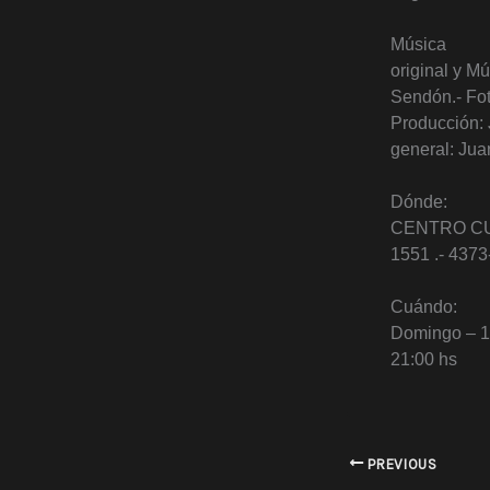
Música
original y M
Sendón.- Fot
Producción: 
general: Jua
Dónde:
CENTRO CU
1551 .-
4373
Cuándo:
Domingo – 1
21:00 hs
PREVIOUS