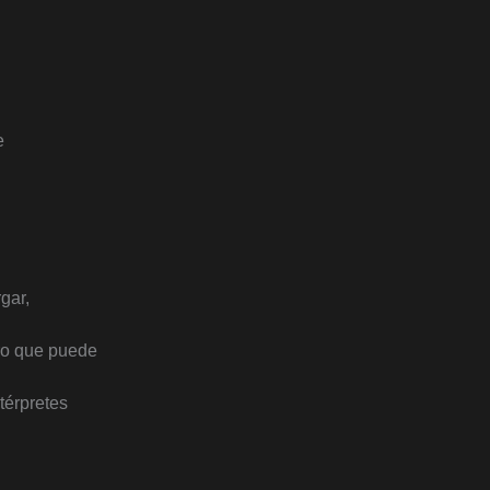
e
gar,
ero que puede
ntérpretes