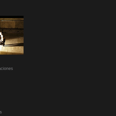
aciones
s