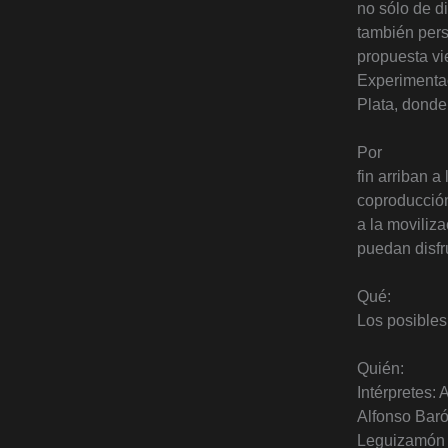
no sólo de di
también pers
propuesta vi
Experimentac
Plata, donde
Por
fin arriban 
coproducción
a la moviliza
puedan disfru
Qué:
Los posibles
Quién:
Intérpretes:
Alfonso Baró
Leguizamón