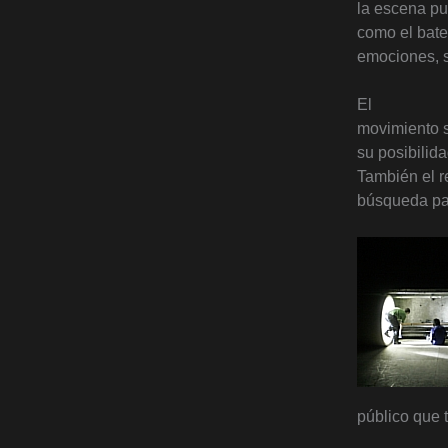
la escena pue
como el bater
emociones, s
El
movimiento si
su posibilida
También el r
búsqueda par
público que 