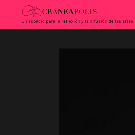
Ir
al
contenido
Un espacio para la reflexión y la difusión de las art