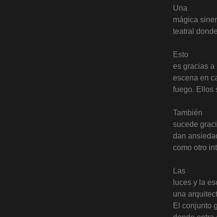
Una
mágica siner
teatral donde
Esto
es gracias a
escena en ca
fuego. Ellos 
También
sucede graci
dan ansiedad
como otro in
Las
luces y la e
una arquitec
El conjunto 