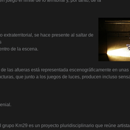
 juego el límite de lo territorial y, por tanto, de la
lo extraterritorial, se hace presente al saltar de
s
entro de la escena.
 de las afueras está representada escenográficamente en unas
ucturas, que junto a los juegos de luces, producen incluso sens
enial.
l grupo Km29 es un proyecto pluridisciplinario que reúne artista