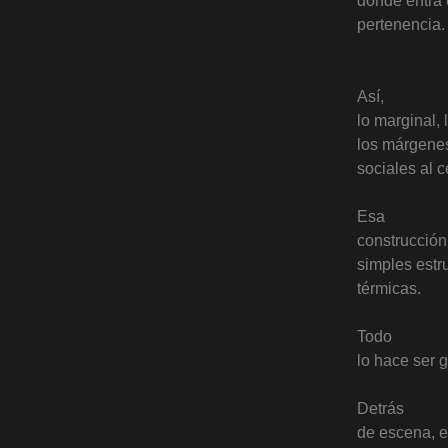
donde entra en
pertenencia.
Así,
lo marginal, 
los márgene
sociales al c
Esa
construcción
simples estr
térmicas.
Todo
lo hace ser g
Detrás
de escena, e