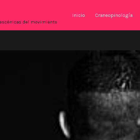
Inicio
Craneopinología
es escénicas del movimiento