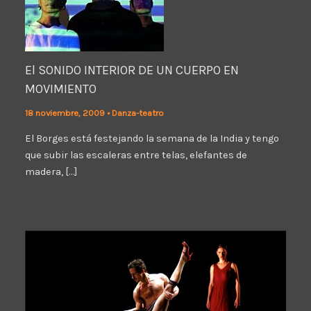
El SONIDO INTERIOR DE UN CUERPO EN
MOVIMIENTO
18 noviembre, 2009
•
Danza-teatro
El Borges está festejando la semana de la India y tengo
que subir las escaleras entre telas, elefantes de
madera, […]