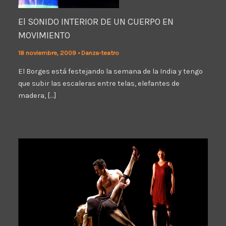
El SONIDO INTERIOR DE UN CUERPO EN
MOVIMIENTO
18 noviembre, 2009
•
Danza-teatro
El Borges está festejando la semana de la India y tengo
que subir las escaleras entre telas, elefantes de
madera, […]