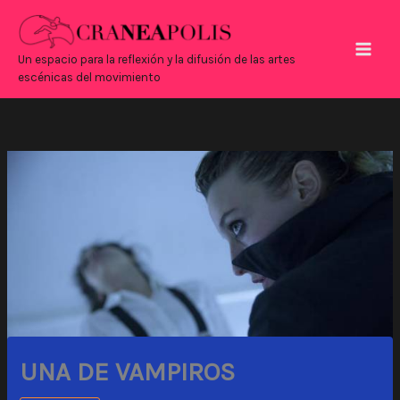
Ir
Main
al
Men
contenido
Un espacio para la reflexión y la difusión de las artes
escénicas del movimiento
UNA DE VAMPIROS