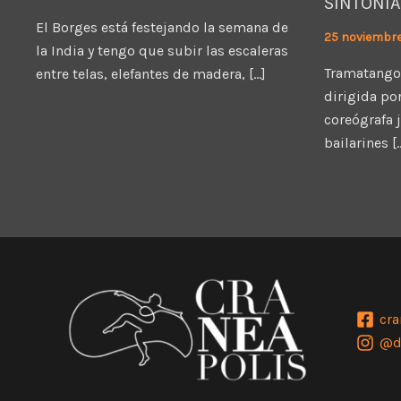
SINTONÍA
El Borges está festejando la semana de
25 noviembr
la India y tengo que subir las escaleras
Tramatango
entre telas, elefantes de madera, […]
dirigida por
coreógrafa 
bailarines [
cra
@d