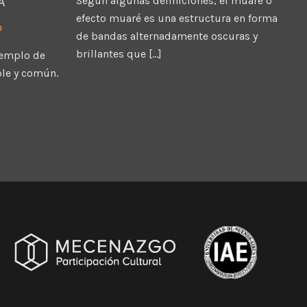
A
Según algunas definiciones, el muaré o
efecto muaré es una estructura en forma
o
de bandas alternadamente oscuras y
brillantes que […]
jemplo de
ple y común.