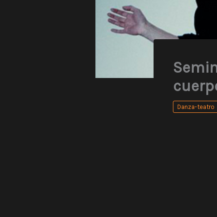
Semina
cuerp
Danza-teatro