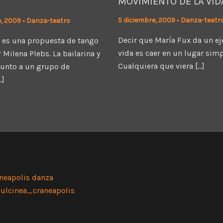
MOVIMIENTO DE LA VID
5 diciembre, 2009
•
Danza-teatr
e, 2009
•
Danza-teatro
Decir que María Fux da un e
 es una propuesta de tango
vida es caer en un lugar sim
 Milena Plebs. La bailarina y
Cualquiera que viera […]
junto a un grupo de
…]
neapolis danza
ulcinea_craneapolis