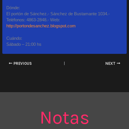
Dónde:
El portón de Sánchez.- Sánchez de Bustamante 1034.-
Teléfonos: 4863-2848.- Web:
http://portondesanchez.blogspot.com
Cuándo:
Sábado – 21:00 hs
PREVIOUS
NEXT
Notas