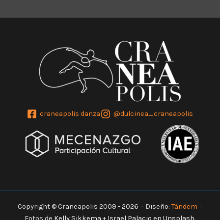
craneapolis danza
@dulcinea_craneapolis
Copyright © Craneapolis 2009 - 2026 · Diseño:
Tándem
·
Fotos de
Kelly Sikkema
+
Israel Palacio
en
Unsplash
.