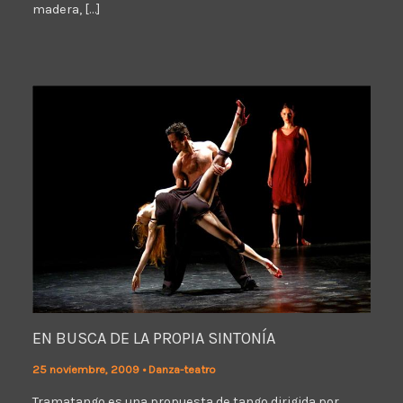
madera, […]
EN BUSCA DE LA PROPIA SINTONÍA
25 noviembre, 2009
•
Danza-teatro
Tramatango es una propuesta de tango dirigida por