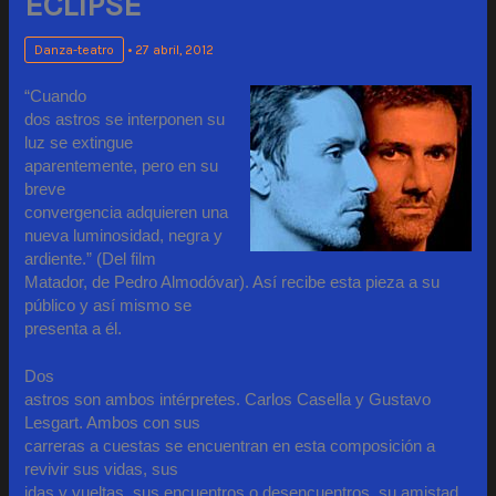
ECLIPSE
Danza-teatro
•
27 abril, 2012
“Cuando
dos astros se interponen su
luz se extingue
aparentemente, pero en su
breve
convergencia adquieren una
nueva luminosidad, negra y
ardiente.” (Del film
Matador, de Pedro Almodóvar). Así recibe esta pieza a su
público y así mismo se
presenta a él.
Dos
astros son ambos intérpretes. Carlos Casella y Gustavo
Lesgart. Ambos con sus
carreras a cuestas se encuentran en esta composición a
revivir sus vidas, sus
idas y vueltas, sus encuentros o desencuentros, su amistad