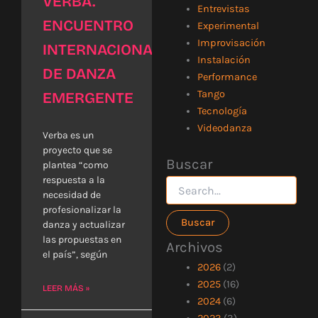
VERBA.
Entrevistas
ENCUENTRO
Experimental
Improvisación
INTERNACIONAL
Instalación
DE DANZA
Performance
Tango
EMERGENTE
Tecnología
Videodanza
Verba es un
proyecto que se
Buscar
Buscar
plantea “como
por:
respuesta a la
necesidad de
profesionalizar la
danza y actualizar
las propuestas en
Archivos
el país”, según
2026
(2)
2025
(16)
LEER MÁS »
2024
(6)