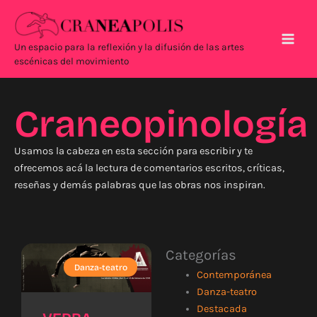
Ir
Main
al
Men
contenido
Un espacio para la reflexión y la difusión de las artes
escénicas del movimiento
Craneopinología
Usamos la cabeza en esta sección para escribir y te
ofrecemos acá la lectura de comentarios escritos, críticas,
reseñas y demás palabras que las obras nos inspiran.
Page
Page
Categorías
Danza-teatro
Contemporánea
Danza-teatro
Destacada